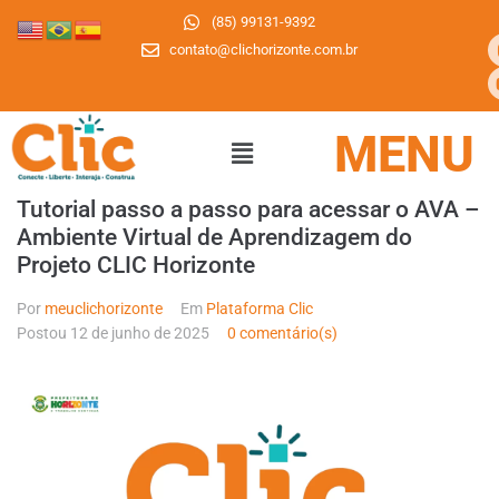
(85) 99131-9392
contato@clichorizonte.com.br
MENU
Tutorial passo a passo para acessar o AVA –
Ambiente Virtual de Aprendizagem do
Projeto CLIC Horizonte
Por
meuclichorizonte
Em
Plataforma Clic
Postou
12 de junho de 2025
0 comentário(s)