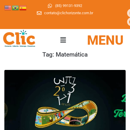
(85) 99131-9392
contato@clichorizonte.com.br
MENU
Tag:
Matemática