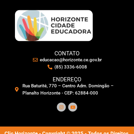
CONTATO
educacao@horizonte.ce.gov.br
(85) 3336-6008
ENDEREÇO
Rua Baturité, 770 – Centro Adm. Domingão –
Planalto Horizonte - CEP: 62884-000
Clic Horizonte - Copyright © 2025 - Todos os Direitos